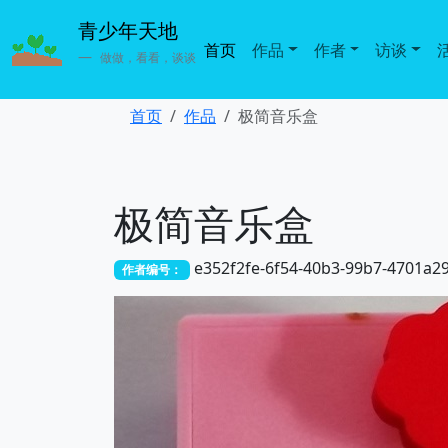
青少年天地
首页
作品
作者
访谈
做做，看看，谈谈
首页
作品
极简音乐盒
极简音乐盒
e352f2fe-6f54-40b3-99b7-4701a2
作者编号：